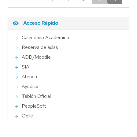
31
1
2
3
4
5
6
Acceso Rápido
Calendario Académico
Reserva de aulas
ADD/Moodle
SIA
Atenea
Ayudica
Tablón Oficial
PeopleSoft
Odile