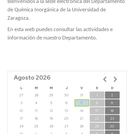
Bienvenidos a la sede electrónica del Departamento
de Química Inorgánica de la Universidad de
Zaragoza.
En esta web puedes consultar las actividades e
información de nuestro Departamento
.
Agosto 2026
Paginación
L
M
M
J
V
S
D
27
28
29
30
31
1
2
3
4
5
6
7
8
9
10
11
12
13
14
15
16
17
18
19
20
21
22
23
24
25
26
27
28
29
30